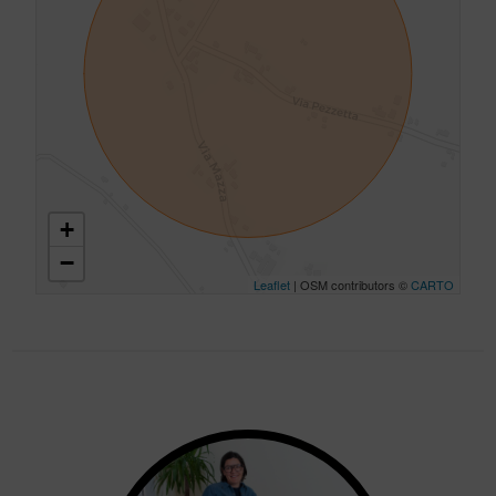
+
−
Leaflet
| OSM contributors ©
CARTO