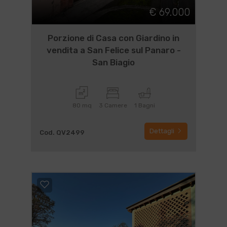
€ 69.000
Porzione di Casa con Giardino in
vendita a San Felice sul Panaro -
San Biagio
80 mq
3 Camere
1 Bagni
Dettagli
Cod. QV2499