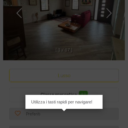
[
1
/
1
7
]
Lusso
Classe energetica
:
A2
Utilizza i tasti rapidi per navigare!
Preferiti