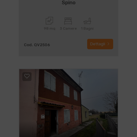
Spino
98 mq
3 Camere
1 Bagni
Dettagli
Cod. QV2506