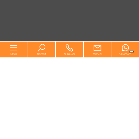
MENU
RICERCA
CHIAMACI
SCRIVICI
WHATSAPP
Home
Chi siamo
In vendita