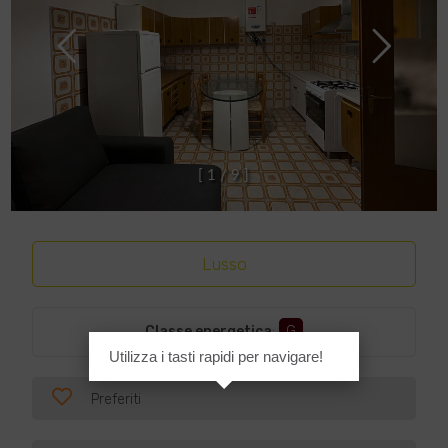
[
1
/
9
]
Lusso
Classe energetica
:
G
Utilizza i tasti rapidi per navigare!
Preferiti