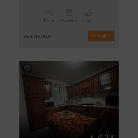
116 mq
3 Camere
2 Bagni
Dettagli
Cod. QV2540
€ 74.000