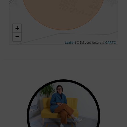
+
−
Leaflet
| OSM contributors ©
CARTO