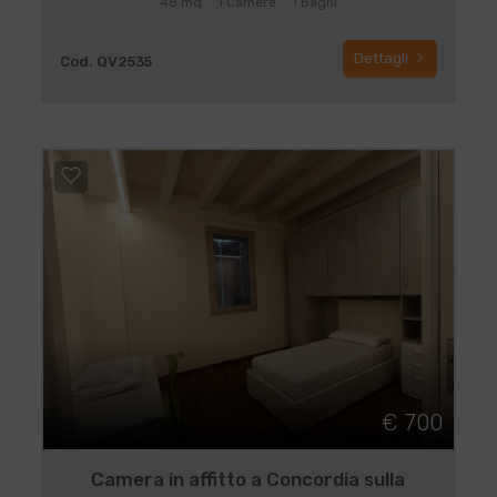
48 mq
1 Camere
1 Bagni
Dettagli
Cod. QV2535
€ 700
Camera in affitto a Concordia sulla