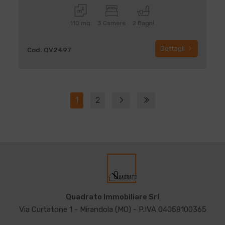
110 mq
3 Camere
2 Bagni
Dettagli
Cod. QV2497
1
2
Quadrato Immobiliare Srl
Via Curtatone 1 - Mirandola (MO) - P.IVA 04058100365