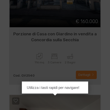
€ 160.000
Porzione di Casa con Giardino in vendita a
Concordia sulla Secchia
116 mq
3 Camere
2 Bagni
Dettagli
Cod. QV2540
Utilizza i tasti rapidi per navigare!