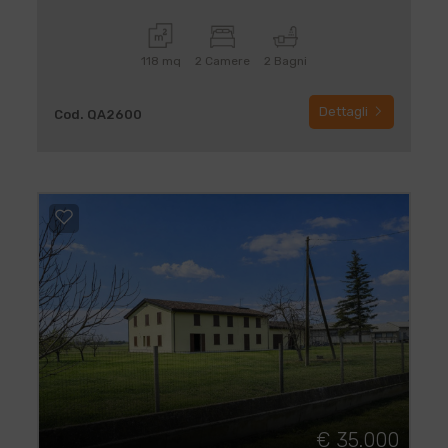
118 mq
2 Camere
2 Bagni
Dettagli
Cod. QA2600
€ 35.000