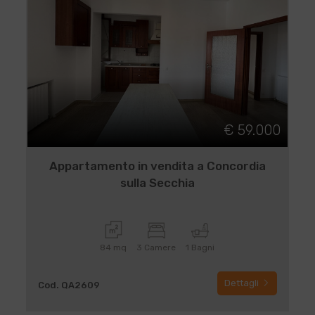
€ 59.000
Appartamento in vendita a Concordia
sulla Secchia
84 mq
3 Camere
1 Bagni
Dettagli
Cod. QA2609