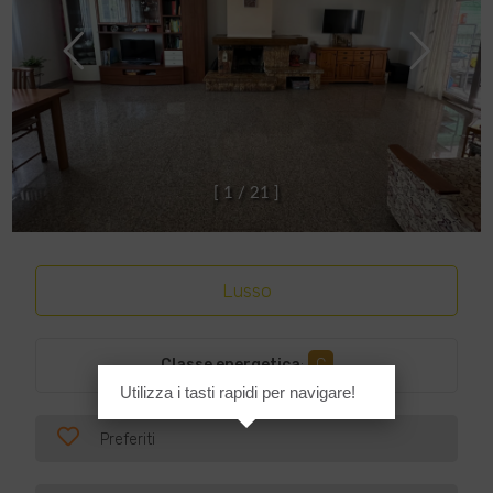
[
1
/
2
1
]
Lusso
Classe energetica
:
C
Utilizza i tasti rapidi per navigare!
Preferiti