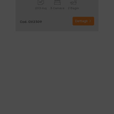
203 mq
3 Camere
2 Bagni
Dettagli
Cod. QV2309