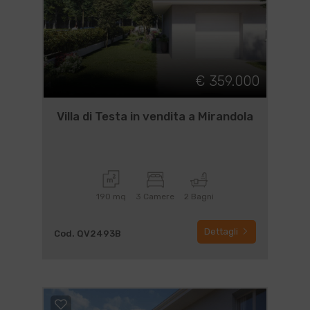
€ 359.000
Villa di Testa in vendita a Mirandola
190 mq
3 Camere
2 Bagni
Dettagli
Cod. QV2493B