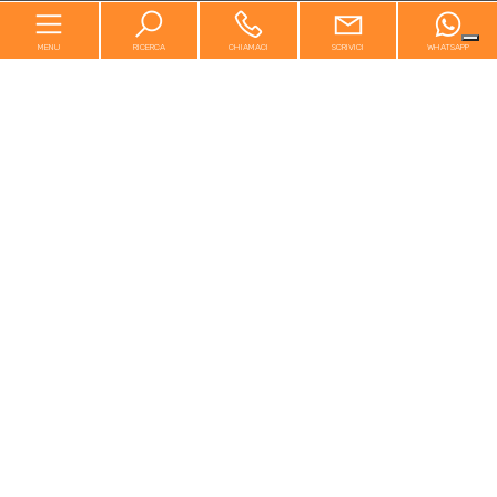
MENU
RICERCA
CHIAMACI
SCRIVICI
WHATSAPP
Home
Chi siamo
In vendita
In affitto
Servizi
Contatti