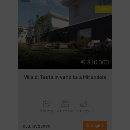
LUSSO
€ 330.000
Villa di Testa in vendita a Mirandola
193 mq
3 Camere
2 Bagni
Dettagli
Cod. QV2309C