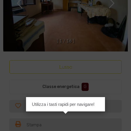
[
1
/
1
6
]
Lusso
Classe energetica
:
G
Utilizza i tasti rapidi per navigare!
Preferiti
Stampa