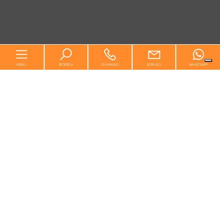
MENU
RICERCA
CHIAMACI
SCRIVICI
WHATSAPP
Home
Chi siamo
In vendita
In affitto