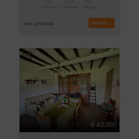
135 mq
3 Camere
2 Bagni
Dettagli
Cod. QPV2453
€ 60.000