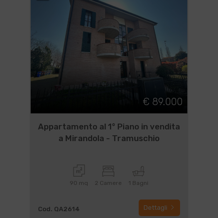
€ 89.000
Appartamento al 1° Piano in vendita
a Mirandola - Tramuschio
90 mq
2 Camere
1 Bagni
Dettagli
Cod. QA2614