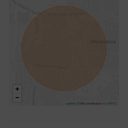
+
−
Leaflet
| OSM contributors ©
CARTO