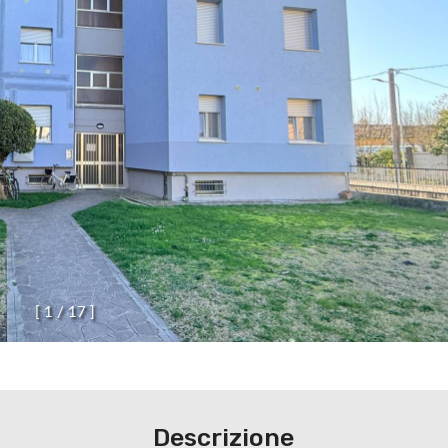
[
1
/
1
7
]
Descrizione