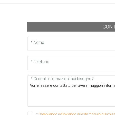
CONT
* Nome
* Telefono
* Di quali informazioni hai bisogno?
*
Compilando ed inviando questo modulo di richiesta,