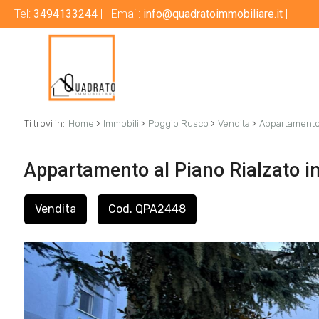
Tel:
3494133244
| Email:
info@quadratoimmobiliare.it
|
›
›
›
›
Ti trovi in:
Home
Immobili
Poggio Rusco
Vendita
Appartamento 
Appartamento al Piano Rialzato i
Vendita
Cod. QPA2448