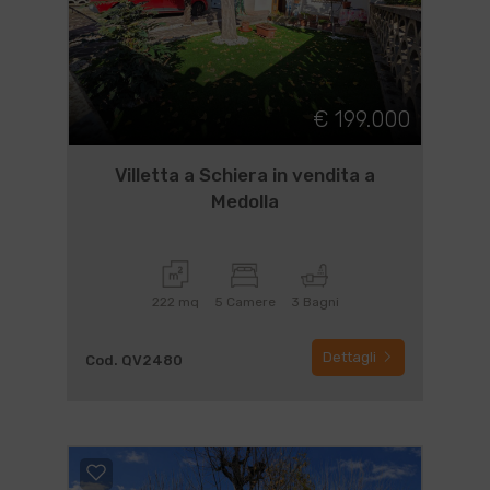
€ 199.000
Villetta a Schiera in vendita a
Medolla
222 mq
5 Camere
3 Bagni
Dettagli
Cod. QV2480