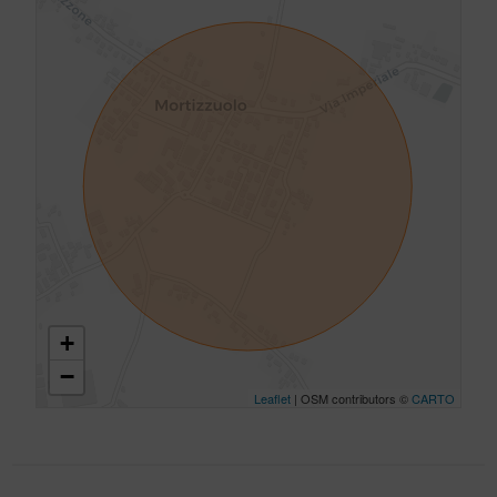
+
−
Leaflet
| OSM contributors ©
CARTO