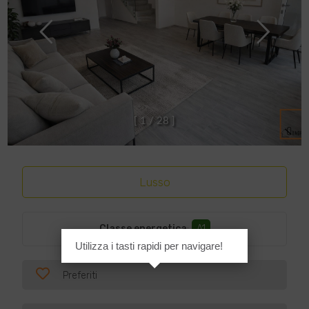
[
1
/
2
8
]
Lusso
Classe energetica
:
A1
Utilizza i tasti rapidi per navigare!
Preferiti