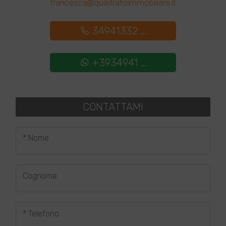
francesca@quadratoimmobiliare.it
34941332 ...
+3934941 ...
CONTATTAMI
* Nome
Cognome
* Telefono