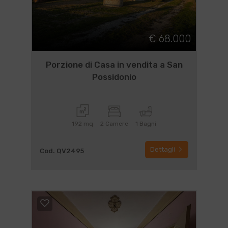
€ 68.000
Porzione di Casa in vendita a San
Possidonio
192 mq
2 Camere
1 Bagni
Dettagli
Cod. QV2495