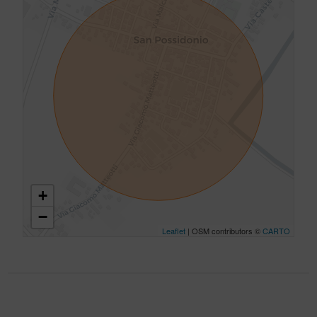
+
−
Leaflet
| OSM contributors ©
CARTO