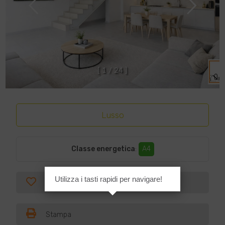
[
1
/
2
4
]
Lusso
Classe energetica
:
A4
Utilizza i tasti rapidi per navigare!
Preferiti
Stampa