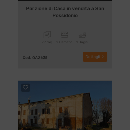
Porzione di Casa in vendita a San
Possidonio
79 mq
2 Camere
1 Bagni
Dettagli
Cod. QA2635