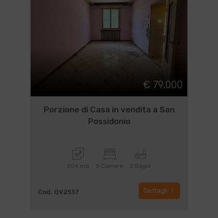
€ 79.000
Porzione di Casa in vendita a San
Possidonio
204 mq
5 Camere
2 Bagni
Dettagli
Cod. QV2537