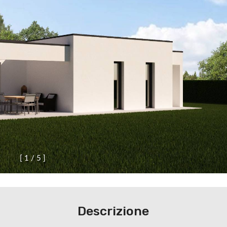
[
1
/
5
]
Descrizione