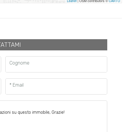
Leaflet
| OSM contributors ©
CARTO
ATTAMI
Cognome
* Email