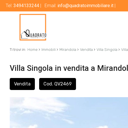
Tel:
3494133244
| Email:
info@quadratoimmobiliare.it
|
›
›
›
›
›
Ti trovi in:
Home
Immobili
Mirandola
Vendita
Villa Singola
Vill
Villa Singola in vendita a Mirando
Vendita
Cod. QV2469