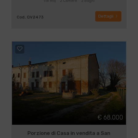
118 mq
2 Camere
2 Bagni
Dettagli
Cod. QV2473
€ 68.000
Porzione di Casa in vendita a San