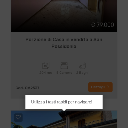
€ 79.000
Porzione di Casa in vendita a San
Possidonio
204 mq
5 Camere
2 Bagni
Dettagli
Cod. QV2537
Utilizza i tasti rapidi per navigare!