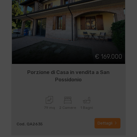
€ 169.000
Porzione di Casa in vendita a San
Possidonio
79 mq
2 Camere
1 Bagni
Dettagli
Cod. QA2635