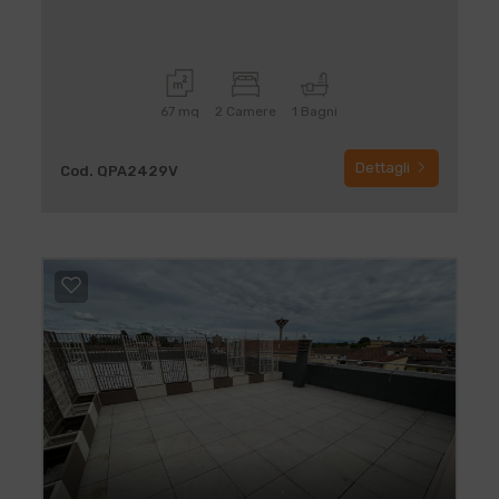
67 mq
2 Camere
1 Bagni
Dettagli
Cod. QPA2429V