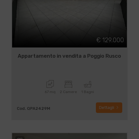
€ 129.000
Appartamento in vendita a Poggio Rusco
67 mq
2 Camere
1 Bagni
Dettagli
Cod. QPA2429M