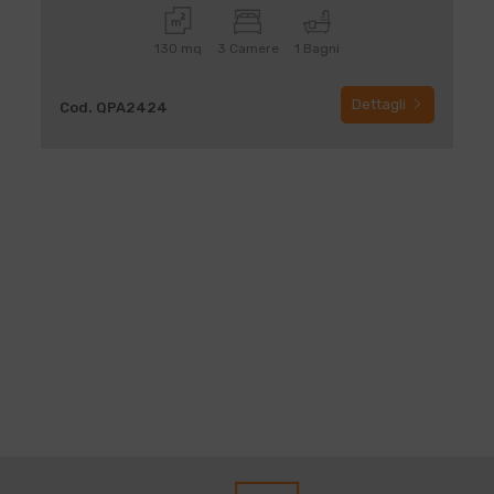
130 mq
3 Camere
1 Bagni
Dettagli
Cod. QPA2424