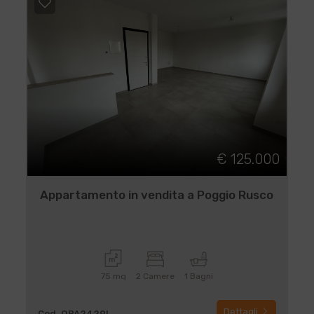
€ 125.000
Appartamento in vendita a Poggio Rusco
75 mq
2 Camere
1 Bagni
Dettagli
Cod. QPA2429L