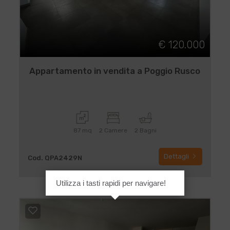
€ 120.000
Appartamento in vendita a Poggio Rusco
87 mq
2 Camere
2 Bagni
Dettagli
Cod. QPA2429N
Utilizza i tasti rapidi per navigare!