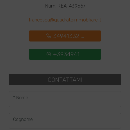
Num. REA: 439667
francesca@quadratoimmobiliare.it
34941332 ...
+3934941 ...
CONTATTAMI
* Nome
Cognome