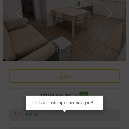
[
1
/
6
]
Lusso
Classe energetica
:
A3
Utilizza i tasti rapidi per navigare!
Preferiti