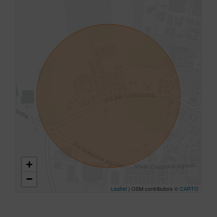
+
−
Leaflet
| OSM contributors ©
CARTO