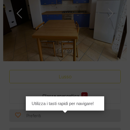
[
1
/
1
0
]
Lusso
Classe energetica
:
F
Utilizza i tasti rapidi per navigare!
Preferiti