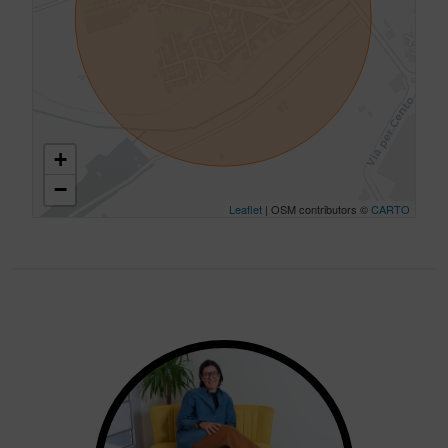
+
−
Leaflet
| OSM contributors ©
CARTO