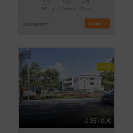
168 mq
3 Camere
2 Bagni
Dettagli
Cod. QA2617
LUSSO
€ 259.000