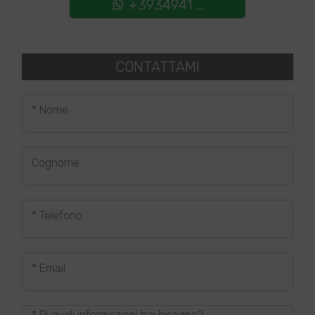
+3934941 ...
CONTATTAMI
* Nome
Cognome
* Telefono
* Email
* Di quali informazioni hai bisogno?