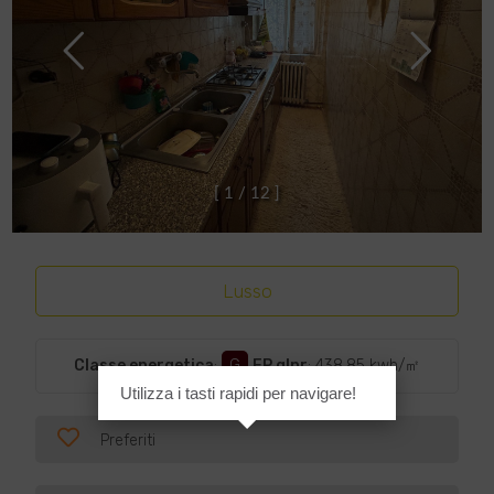
[
1
/
1
2
]
Lusso
Classe energetica
:
G
EP glnr
: 438.85 kwh/㎡
Utilizza i tasti rapidi per navigare!
Preferiti