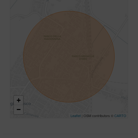
+
−
Leaflet
| OSM contributors ©
CARTO