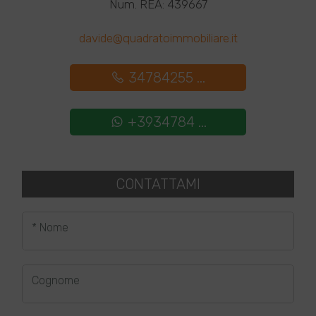
Num. REA: 439667
davide@quadratoimmobiliare.it
34784255 ...
+3934784 ...
CONTATTAMI
* Nome
Cognome