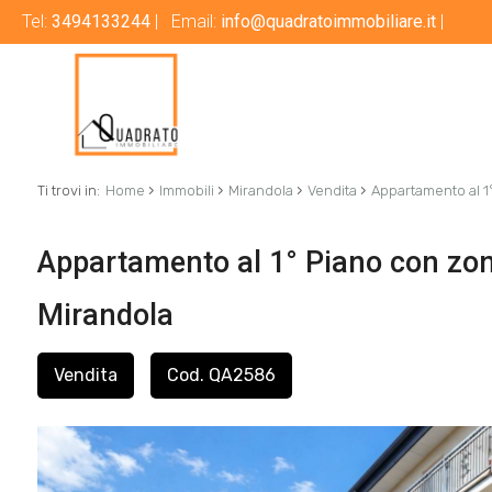
Tel:
3494133244
| Email:
info@quadratoimmobiliare.it
|
›
›
›
›
Ti trovi in:
Home
Immobili
Mirandola
Vendita
Appartamento al 1°
Appartamento al 1° Piano con zona
Mirandola
Vendita
Cod. QA2586