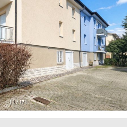
[
1
/
1
7
]