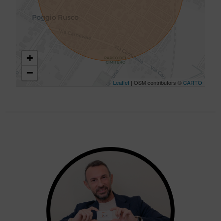
+
−
Leaflet
| OSM contributors ©
CARTO