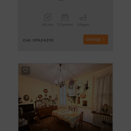
60 mq
1 Camere
1 Bagni
Dettagli
Cod. QPA2429E