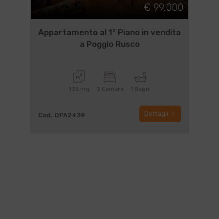
€ 99.000
Appartamento al 1° Piano in vendita
a Poggio Rusco
136 mq
3 Camere
1 Bagni
Dettagli
Cod. QPA2439