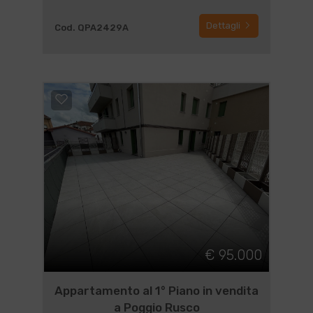
Dettagli
Cod. QPA2429A
€ 95.000
Appartamento al 1° Piano in vendita
a Poggio Rusco