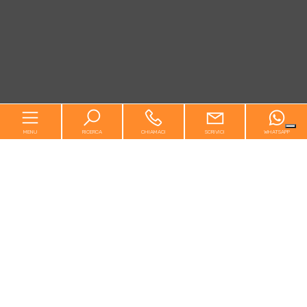
MENU
RICERCA
CHIAMACI
SCRIVICI
WHATSAPP
Home
Chi siamo
In vendita